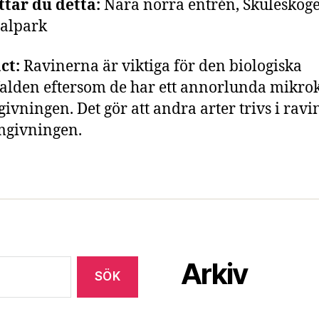
ttar du detta:
Nära norra entrén, Skuleskog
alpark
ct:
Ravinerna är viktiga för den biologiska
lden eftersom de har ett annorlunda mikro
ivningen. Det gör att andra arter trivs i rav
mgivningen.
Arkiv