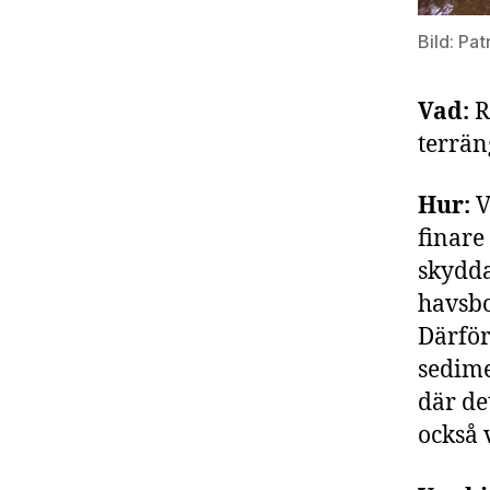
Bild: Pat
Vad:
R
terrä
Hur:
V
finare
skydda
havsbo
Därför
sedime
där de
också 