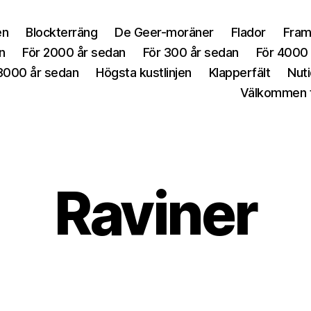
en
Blockterräng
De Geer-moräner
Flador
Fram
n
För 2000 år sedan
För 300 år sedan
För 4000
8000 år sedan
Högsta kustlinjen
Klapperfält
Nut
Välkommen ti
Raviner