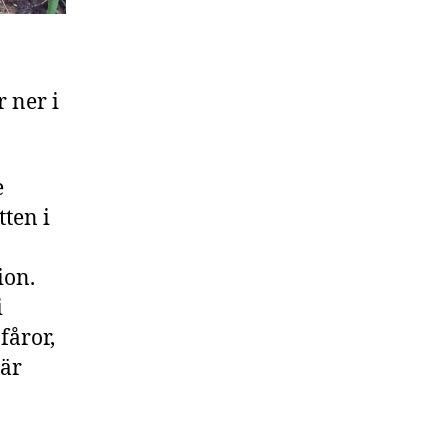
 ner i
e
ten i
ion.
i
fåror,
 är