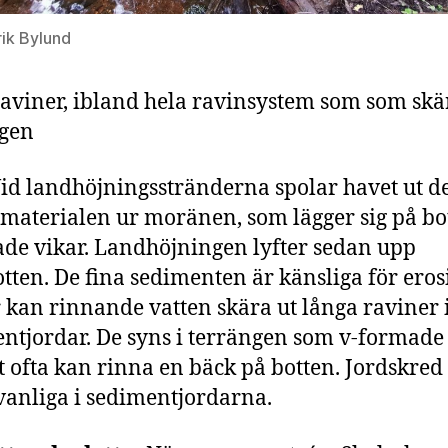
rik Bylund
aviner, ibland hela ravinsystem som som skär
ngen
id landhöjningsstränderna spolar havet ut d
 materialen ur moränen, som lägger sig på bot
de vikar. Landhöjningen lyfter sedan upp
tten. De fina sedimenten är känsliga för eros
 kan rinnande vatten skära ut långa raviner 
ntjordar. De syns i terrängen som v-formade 
t ofta kan rinna en bäck på botten. Jordskred
vanliga i sedimentjordarna.