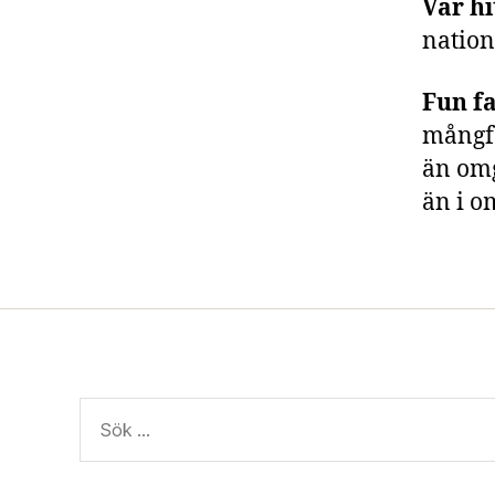
Var hi
nation
Fun fa
mångfa
än omg
än i o
Sök
efter: